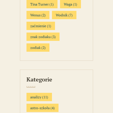
Tina Turner
(1)
Waga
(1)
Wenus
(2)
Wodnik
(7)
zaćmienie
(1)
znak zodiaku
(3)
zodiak
(2)
Kategorie
analizy
(11)
astro-szkoła
(4)