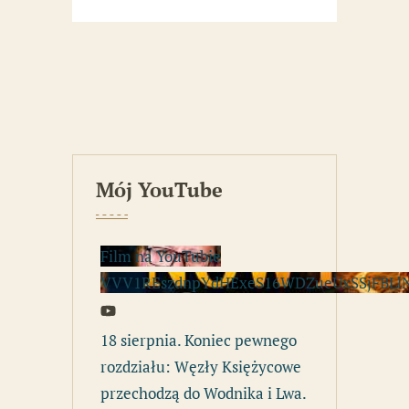
Mój YouTube
Film na YouTubie
VVV1REszdnpYdHExeS16WDZueUxSSjFBLl
18 sierpnia. Koniec pewnego
rozdziału: Węzły Księżycowe
przechodzą do Wodnika i Lwa.