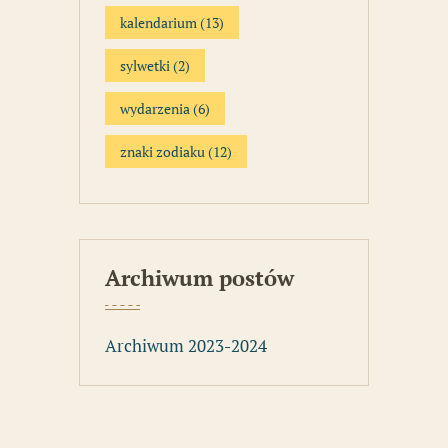
kalendarium
(13)
sylwetki
(2)
wydarzenia
(6)
znaki zodiaku
(12)
Archiwum postów
Archiwum 2023-2024