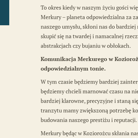
To okres kiedy w naszym życiu gości wię
Horoskop horarny
Merkury – planeta odpowiedzialna za 
Astrokalendarz
naszego umysłu, skłoni nas do bardziej r
skupić się na twardej i namacalnej rzecz
Szkoła astrologii
abstrakcjach czy bujaniu w obłokach.
Komunikacja Merkurego w Kozioroż
odpowiedzialnym tonie.
W tym czasie będziemy bardziej zainte
będziemy chcieli marnować czasu na nie
bardziej klarowne, precyzyjne i staną s
tranzytu mamy zwiększoną potrzebę ko
budowania naszego prestiżu i reputacji.
Merkury będąc w Koziorożcu skłania na