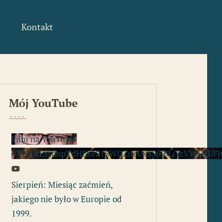
Kontakt
Mój YouTube
Film na YouTubie
VVV1REszdnpYdHExeS16WDZueUxSSjFBLjYzVW5HUFJ
Sierpień: Miesiąc zaćmień,
jakiego nie było w Europie od
1999.