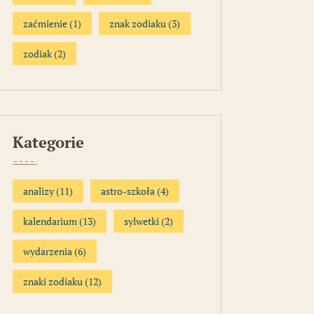
zaćmienie
(1)
znak zodiaku
(3)
zodiak
(2)
Kategorie
analizy
(11)
astro-szkoła
(4)
kalendarium
(13)
sylwetki
(2)
wydarzenia
(6)
znaki zodiaku
(12)