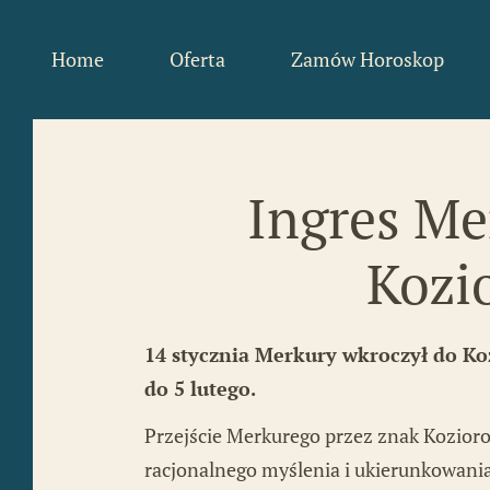
Home
Oferta
Zamów Horoskop
Mapa Duszy
Zamów swój horosko
Horoskop urodzeniowy
Koszyk
Ingres Me
Horoskop partnerski
Moje zamówienia
Kozi
Horoskop
Moje konto
prognostyczny
14 stycznia Merkury wkroczył do Ko
do 5 lutego.
Astrokartografia
Przejście Merkurego przez znak Kozioroż
Solariusz
racjonalnego myślenia i ukierunkowani