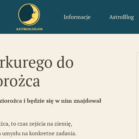
Informacje
AstroBlog
p
Poznaj moje zasady
Kilka słów o sobie
rkurego do
Komentarze
orożca
ziorożca i będzie się w nim znajdował
ca, to czas zejścia na ziemię,
a umysłu na konkretne zadania.