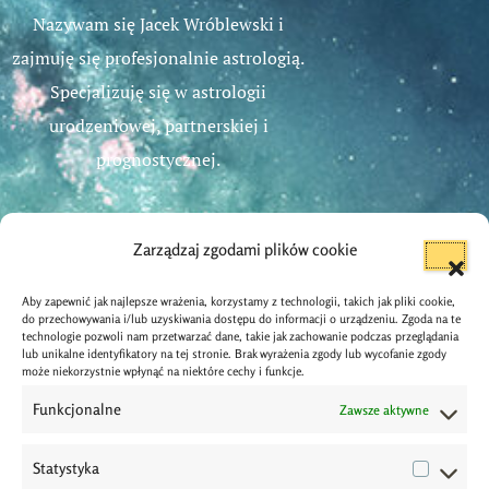
Nazywam się Jacek Wróblewski i
zajmuję się profesjonalnie astrologią.
Specjalizuję się w astrologii
urodzeniowej, partnerskiej i
prognostycznej.
Zarządzaj zgodami plików cookie
Aby zapewnić jak najlepsze wrażenia, korzystamy z technologii, takich jak pliki cookie,
Dane Kontaktowe
do przechowywania i/lub uzyskiwania dostępu do informacji o urządzeniu. Zgoda na te
technologie pozwoli nam przetwarzać dane, takie jak zachowanie podczas przeglądania
lub unikalne identyfikatory na tej stronie. Brak wyrażenia zgody lub wycofanie zgody
info@astrologos.pl
może niekorzystnie wpłynąć na niektóre cechy i funkcje.
Funkcjonalne
Zawsze aktywne
Wrocław
Statystyka