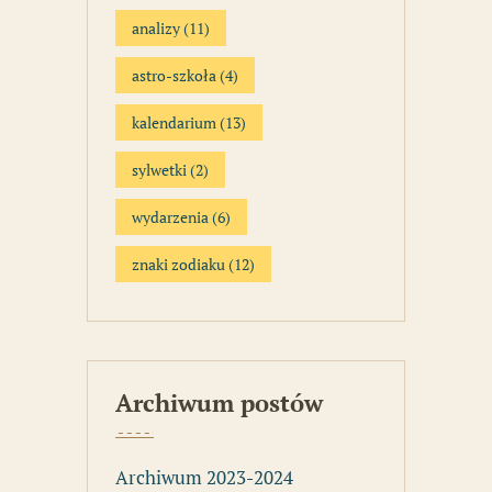
analizy
(11)
astro-szkoła
(4)
kalendarium
(13)
sylwetki
(2)
wydarzenia
(6)
znaki zodiaku
(12)
Archiwum postów
Archiwum 2023-2024