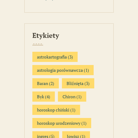
Etykiety
astrokartografia
(3)
astrologia porównawcza
(1)
Baran
(2)
Bliźnięta
(3)
Byk
(4)
Chiron
(1)
horoskop chiński
(1)
horoskop urodzeniowy
(1)
ingres
(5)
Jowisz
(1)