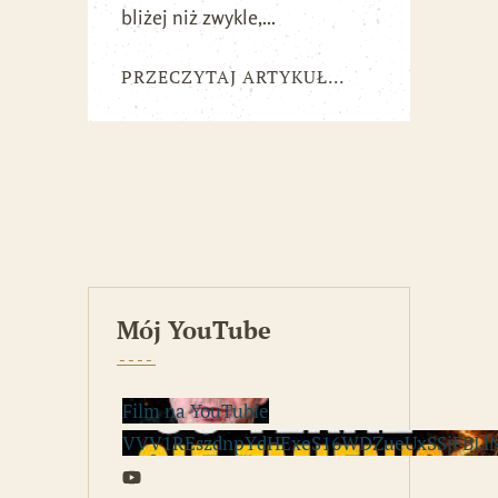
bliżej niż zwykle,...
PRZECZYTAJ ARTYKUŁ...
Mój YouTube
Film na YouTubie
VVV1REszdnpYdHExeS16WDZueUxSSjFBLl