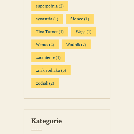
superpełnia
(2)
synastria
(1)
Słońce
(1)
Tina Turner
(1)
Waga
(1)
Wenus
(2)
Wodnik
(7)
zaćmienie
(1)
znak zodiaku
(3)
zodiak
(2)
Kategorie