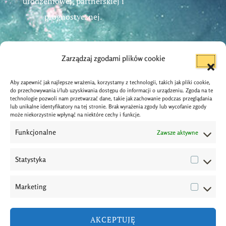
urodzeniowej, partnerskiej i
prognostycznej.
Zarządzaj zgodami plików cookie
Aby zapewnić jak najlepsze wrażenia, korzystamy z technologii, takich jak pliki cookie,
Dane Kontaktowe
do przechowywania i/lub uzyskiwania dostępu do informacji o urządzeniu. Zgoda na te
technologie pozwoli nam przetwarzać dane, takie jak zachowanie podczas przeglądania
lub unikalne identyfikatory na tej stronie. Brak wyrażenia zgody lub wycofanie zgody
info@astrologos.pl
może niekorzystnie wpłynąć na niektóre cechy i funkcje.
Funkcjonalne
Zawsze aktywne
Wrocław
Statystyka
(+48) 787 629 335
Marketing
AKCEPTUJĘ