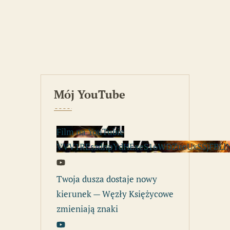
Mój YouTube
Film na YouTubie
VVV1REszdnpYdHExeS16WDZueUxSSjFBLl
Twoja dusza dostaje nowy
kierunek — Węzły Księżycowe
zmieniają znaki