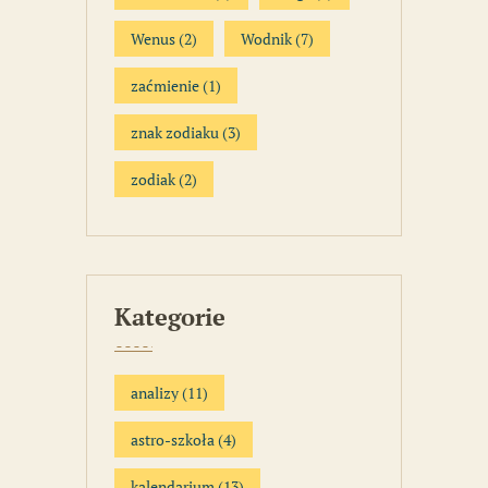
Wenus
(2)
Wodnik
(7)
zaćmienie
(1)
znak zodiaku
(3)
zodiak
(2)
Kategorie
analizy
(11)
astro-szkoła
(4)
kalendarium
(13)