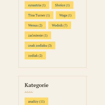
synastria
(1)
Słońce
(1)
Tina Turner
(1)
Waga
(1)
Wenus
(2)
Wodnik
(7)
zaćmienie
(1)
znak zodiaku
(3)
zodiak
(2)
Kategorie
analizy
(11)