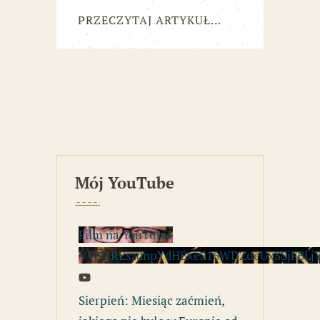
PRZECZYTAJ ARTYKUŁ...
Mój YouTube
Film na YouTubie
VVV1REszdnpYdHExeS16WDZueUxSSjFBLj
Sierpień: Miesiąc zaćmień,