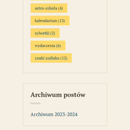
astro-szkoła
(4)
kalendarium
(13)
sylwetki
(2)
wydarzenia
(6)
znaki zodiaku
(12)
Archiwum postów
Archiwum 2023-2024