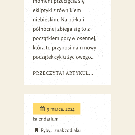
moment przecięcia się
ekliptyki z równikiem
niebieskim. Na półkuli
północnej zbiega się to z
początkiem pory wiosennej,
która to przynosi nam nowy
początek cyklu życiowego...
PRZECZYTAJ ARTYKUŁ...
9 marca, 2024
kalendarium
Ryby
znak zodiaku