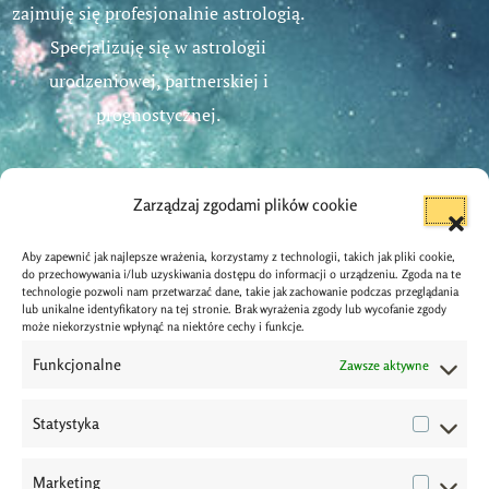
zajmuję się profesjonalnie astrologią.
Specjalizuję się w astrologii
urodzeniowej, partnerskiej i
prognostycznej.
Zarządzaj zgodami plików cookie
Aby zapewnić jak najlepsze wrażenia, korzystamy z technologii, takich jak pliki cookie,
Dane Kontaktowe
do przechowywania i/lub uzyskiwania dostępu do informacji o urządzeniu. Zgoda na te
technologie pozwoli nam przetwarzać dane, takie jak zachowanie podczas przeglądania
lub unikalne identyfikatory na tej stronie. Brak wyrażenia zgody lub wycofanie zgody
info@astrologos.pl
może niekorzystnie wpłynąć na niektóre cechy i funkcje.
Funkcjonalne
Zawsze aktywne
Wrocław
Statystyka
(+48) 787 629 335
Marketing