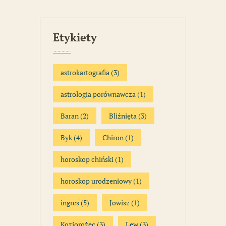
Etykiety
astrokartografia
(3)
astrologia porównawcza
(1)
Baran
(2)
Bliźnięta
(3)
Byk
(4)
Chiron
(1)
horoskop chiński
(1)
horoskop urodzeniowy
(1)
ingres
(5)
Jowisz
(1)
Koziorożec
(3)
Lew
(3)